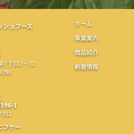
ホーム
ッシュフーズ
事業案内
】
商品紹介
5
7丁目2－32
新着情報
9290
】
1
96-1
7352
エフケー