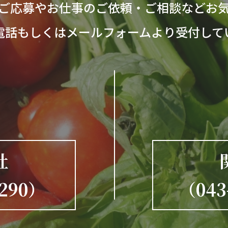
ご応募やお仕事のご依頼・
ご相談などお
電話もしくは
メールフォームより受付して
社
9290）
（043